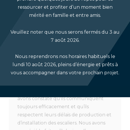
À titre d’agente immobilière locale, je
ressourcer et profiter d’un moment bien
vends des maisons neuves depuis des
mérité en famille et entre amis.
années et j’ai toujours constaté que les
meilleurs constructeurs faisaient appel à
Veuillez noter que nous serons fermés du 3 au
Accurate Stairs comme fournisseur de
7 août 2026.
préférence pour la production
d’escaliers. Ainsi, lorsque le moment est
Nous reprendrons nos horaires habituels le
venu pour moi de construire notre
lundi 10 août 2026, pleins d’énergie et prêts à
maison, il n’y avait aucun doute à mon
vous accompagner dans votre prochain projet.
esprit qu’Accurate Stairs fabriqueraient
tous les escaliers de notre maison. En
travaillant avec Accurate Stairs, nous
avons constaté qu’ils communiquent
toujours efficacement et qu’ils
respectent leurs délais de production et
d’installation des escaliers. Nous avons