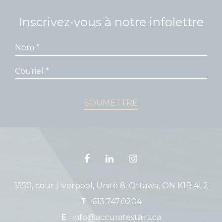
 lorsque
Inscrivez-vous à notre infolettre
 plaisir
uveaux
uperbes,
 notre
ire
1550, cour Liverpool, Unité 8, Ottawa, ON K1B 4L2
T
613.747.0204
E
info@accuratestairs.ca