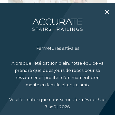
Fermetures estivales
Alors que l’été bat son plein, notre équipe va
L’entrepôt
prendre quelques jours de repos pour se
ressourcer et profiter d’un moment bien
mérité en famille et entre amis.
L’inventaire – en effet, nous possédons ça aussi!
Notre entrepôt abrite tous nos produits en
Veuillez noter que nous serons fermés du 3 au
stock, y compris les composants de rampes et
7 août 2026.
d’escaliers, ainsi que tous les matériaux dont