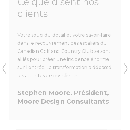
Ce que disent nos
clients
ier
Votre souci du détail et votre savoir‑faire
Nous tr
hêne en
dans le recouvrement des escaliers du
Accurat
Canadian Golf and Country Club se sont
de nom
 et très
alliés pour créer une incidence énorme
nous av
l a été
sur l’entrée. La transformation a dépassé
par leur
ec
les attentes de nos clients.
importa
iscuter
constru
Stephen Moore, Président,
nception
nous so
eux
des ma
Moore Design Consultants
 que
leurs i
fait
proprié
en
reprise