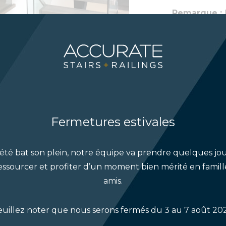
Remarque :
bois franc av
Fermetures estivales
’été bat son plein, notre équipe va prendre quelques jo
duels, comme les
essourcer et profiter d’un moment bien mérité en famill
 peut rehausser votre
amis.
uve de créativité avec
des matériaux
euillez noter que nous serons fermés du 3 au 7 août 202
atériaux que vous