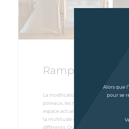
Rampes
Alors que l
La modification de composants indivi
pour se r
poteaux, les rampes et les balustres,
espace actuel. Vous pouvez faire pre
la multitude d’options en agençant 
V
diﬀérents. Quel que soit le ou les m