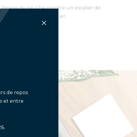
L’image de gauche montre un escalier de
ec un limon central en acier.
urs de repos
e et entre
6.