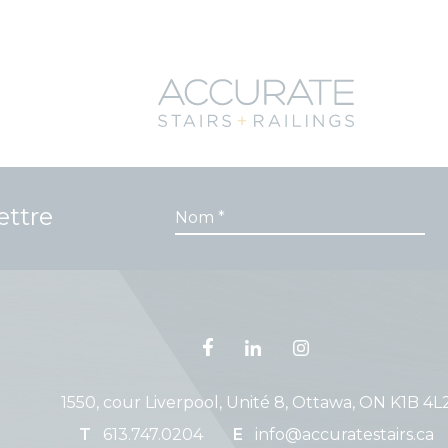
ettre
1550, cour Liverpool, Unité 8, Ottawa, ON K1B 4L
T
613.747.0204
E
info@accuratestairs.ca