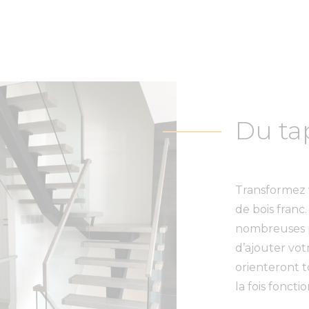
Du tap
Transformez v
de bois franc
nombreuses po
d’ajouter vo
orienteront t
la fois fonct