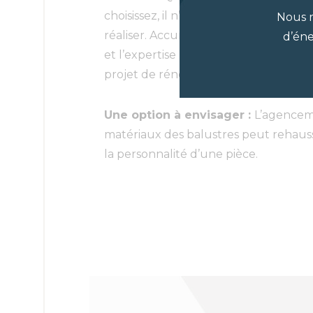
choisissez, il n’existe aucune limite à
Nous r
réaliser. Accurate Stairs and Railings
d’éne
et l’expertise nécessaires pour vous 
projet de rénovation.
Une option à envisager :
L’agencem
matériaux des balustres peut rehaus
la personnalité d’une pièce.