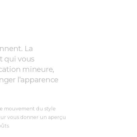
ennent. La
t qui vous
cation mineure,
ger l’apparence
r le mouvement du style
pour vous donner un aperçu
oûts.