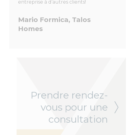
ux
entreprise à d’autres clients!
que ch
normes 
Mario Formica, Talos
e toute
transm
 qui
particu
Homes
rs pair.
offrent 
Joan
Cons
conc
Hom
Prendre rendez-
vous pour une
consultation