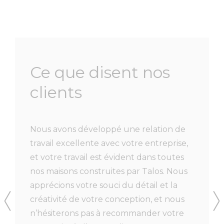
Ce que disent nos
clients
d’être
Nous avons développé une relation de
Il s’ag
gs
travail excellente avec votre entreprise,
client 
tairs
et votre travail est évident dans toutes
depuis 
i se
nos maisons construites par Talos. Nous
and Rai
apprécions votre souci du détail et la
soucie 
ant un
créativité de votre conception, et nous
l’excel
t à ce
n’hésiterons pas à recommander votre
souci du