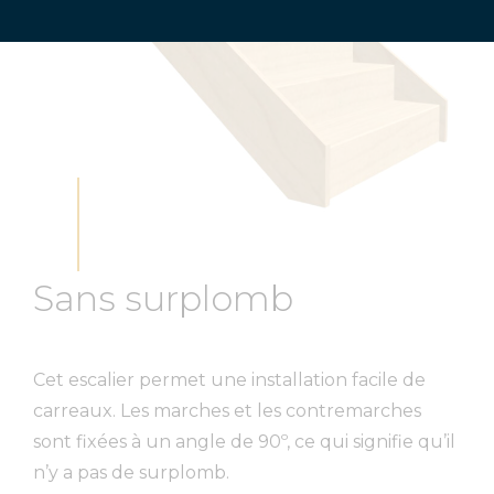
Sans surplomb
Cet escalier permet une installation facile de
carreaux. Les marches et les contremarches
sont fixées à un angle de 90º, ce qui signifie qu’il
n’y a pas de surplomb.