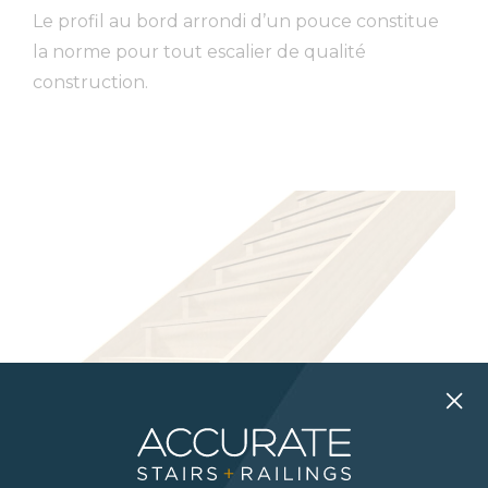
Le profil au bord arrondi d’un pouce constitue
la norme pour tout escalier de qualité
construction.