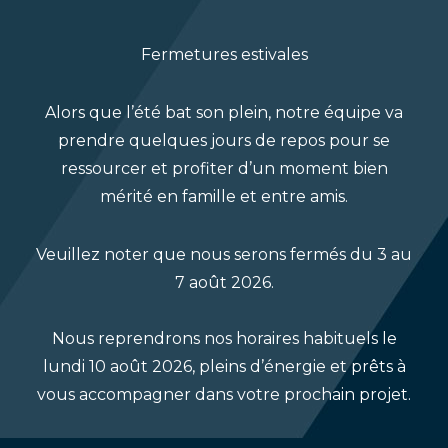
comme de la famille – la plupart d’entre
eux travaillent dans l’entreprise depuis de
Fermetures estivales
nombreuses années.
Notre équipe est dévouée et se surpasse
Alors que l’été bat son plein, notre équipe va
constamment pour nos clients et les uns
prendre quelques jours de repos pour se
pour les autres.
ressourcer et profiter d’un moment bien
Notre culture est véritablement
mérité en famille et entre amis.
collaborative et inclusive avec un
environnement de travail propice qui
Veuillez noter que nous serons fermés du 3 au
favorise l’apprentissage et le
7 août 2026.
développement de nouvelles
compétences.
Nous reprendrons nos horaires habituels le
lundi 10 août 2026, pleins d’énergie et prêts à
vous accompagner dans votre prochain projet.
Qui sommes-nous?