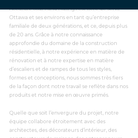
Accurate Stairs and Railings est fière de servir
Ottawa et ses environs en tant qu’entreprise
familiale de deux générations, et ce, depuis plus
de 20 ans. Grâce à notre connaissance
approfondie du domaine de la construction
résidentielle, à notre expérience en matière de
rénovation et à notre expertise en matière
d’escaliers et de rampes de tous les styles,
formes et conceptions, nous sommes très fiers
de la façon dont notre travail se reflète dans nos
produits et notre mise en œuvre primés.
Quelle que soit l’envergure du projet, notre
équipe collabore étroitement avec des
architectes, des décorateurs d’intérieur, des