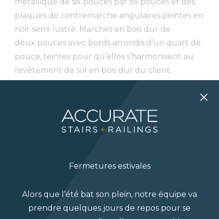
métallique de six pouces par six pouces et des
plaques de contremarche angulaires peintes en
noir semi-lustré. Marches en bois dur de
deux pouces avec bords arrondis d’un quart de
pouce, teintes pour qu’elles s’harmonisent au
revêtement de sol en bois dur du client.
Rampes construites avec une main courante en
bois carré de deux pouces par deux pouces
teintes pour qu’elles s’harmonisent aux
marches et au plancher en bois dur. Montants
métalliques noirs unis d’un demi pouce par un
Fermetures estivales
demi pouce et poteaux métalliques noirs carrés
d’un pouce et demi par un pouce et demi.
Alors que l’été bat son plein, notre équipe va
prendre quelques jours de repos pour se