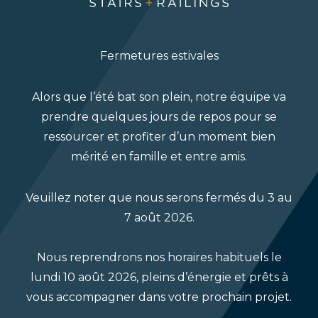
contemporain.
Conçu en collaboration avec
Jessica Gosbee
Fermetures estivales
Design
, un studio boutique de design
d’intérieur et de décoration basé à Ottawa,
The
Alors que l’été bat son plein, notre équipe va
Harmony House
est une véritable preuve d’un
prendre quelques jours de repos pour se
design réfléchi et d’un savoir-faire expert,
ressourcer et profiter d’un moment bien
offrant un espace magnifiquement transformé
mérité en famille et entre amis.
pour le propriétaire.
Veuillez noter que nous serons fermés du 3 au
Photographe : Gordon King
7 août 2026.
Nous reprendrons nos horaires habituels le
lundi 10 août 2026, pleins d’énergie et prêts à
vous accompagner dans votre prochain projet.