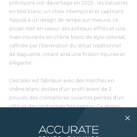
prévoyons voir davantage en 2025 : les balustres
en bois blanc, un choix intemporel et captivant.
Associé à un design de rampe sur mesure, ce
projet met en valeur des poteaux effilés et une
main courante en chêne blanc de style colonial,
raffinée par l’élimination du détail traditionnel
de baguette, créant ainsi une finition épurée et
élégante.
L’escalier est fabriqué avec des marches en
chêne blanc dotées d’un profil avant de 2
pouces, des crémaillères ouvertes peintes d’un
côté et des contremarches peintes. Ce design
sublime l’escalier traditionnel en bois dur avec
une transformation époustouflante qui
équilibre parfaitement les styles classique et